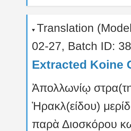
Translation (Mode
02-27, Batch ID: 38
Extracted Koine 
Ἀπολλωνίῳ στρα(τη
Ἡρακλ(είδου) μερί
παρὰ Διοσκόρου κ