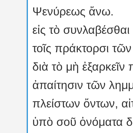
Ψενύρεως ἄνω.
εἰς τὸ συνλαβέσθα
τοῖς πράκτορσι τῶ
διὰ τὸ μὴ ἐξαρκεῖν 
ἀπαίτησιν τῶν λημ
πλείστων ὄντων, αἰ
ὑπὸ σοῦ ὀνόματα δί