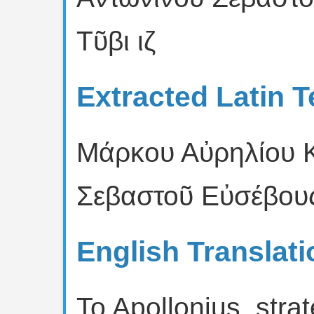
Τῦβι ιζ
Extracted Latin T
Μάρκου Αὐρηλίου 
Σεβαστοῦ Εὐσέβου
English Translati
To Apollonius, strat