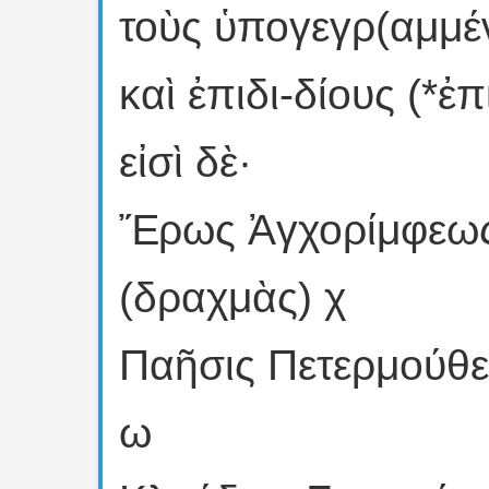
τοὺς ὑπογεγρ(αμμέ
καὶ ἐπιδι-δίους (*ἐπ
εἰσὶ δὲ·
Ἔρως Ἀγχορίμφεως
(δραχμὰς) χ
Παῆσις Πετερμούθε
ω