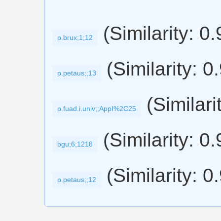
(Similarity: 0
p.brux;1;12
(Similarity: 0
p.petaus;;13
(Similari
p.fuad.i.univ;;AppI%2C25
(Similarity: 0
bgu;6;1218
(Similarity: 0
p.petaus;;12