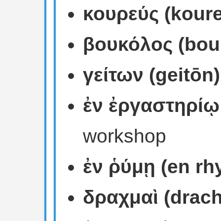
κουρεύς (kour
βουκόλος (bou
γείτων (geitōn)
ἐν ἐργαστηρίῳ 
workshop
ἐν ῥύμῃ (en rh
δραχμαὶ (drac