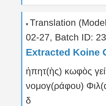
Translation (Mode
02-27, Batch ID: 23
Extracted Koine 
ἠπητ(ὴς) κωφὸς γε
νομογ(ράφου) Φιλ(α
δ