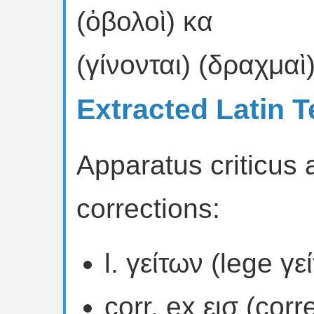
(ὀβολοὶ) κα
(γίνονται) (δραχμαὶ
Extracted Latin T
Apparatus criticus 
corrections:
l. γείτων (lege γε
corr. ex εισ (cor