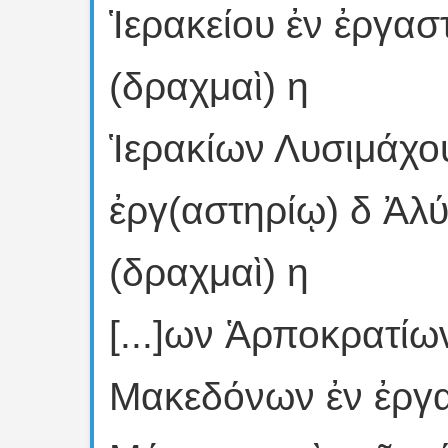
Ἱερακείου ἐν ἐργασ
(δραχμαὶ) η
Ἱερακίων Λυσιμάχο
ἐργ(αστηρίῳ) δ Ἀλύ
(δραχμαὶ) η
[...]ων Ἁρποκρατίω
Μακεδόνων ἐν ἐργα