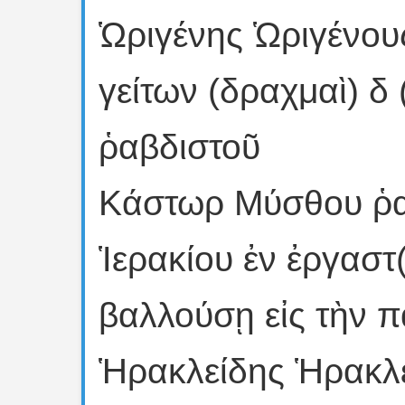
Ὡριγένης Ὡριγένου
γείτων (δραχμαὶ) δ
ῥαβδιστοῦ
Κάστωρ Μύσθου ῥα
Ἱερακίου ἐν ἐργαστ
βαλλούσῃ εἰς τὴν π
Ἡρακλείδης Ἡρακλε