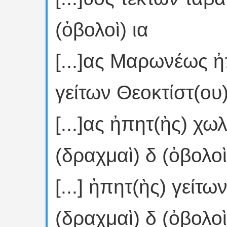
(ὀβολοὶ) ια
[...]ας Μαρωνέως 
γείτων Θεοκτίστ(ου)
[...]ας ἠπητ(ὴς) χ
(δραχμαὶ) δ (ὀβολοὶ
[...] ἠπητ(ὴς) γείτ
(δραχμαὶ) δ (ὀβολοὶ