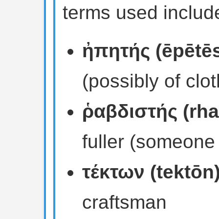
terms used includ
ἠπητής (ēpētē
(possibly of clo
ῥαβδιστής (rha
fuller (someone
τέκτων (tektōn
craftsman