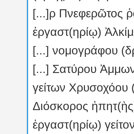
[...]ρ Πνεφερῶτος ῥ
ἐργαστ(ηρίῳ) Ἀλκίμ
[...] νομογράφου (δ
[...] Σατύρου Ἀμμω
γείτων Χρυσοχόου 
Διόσκορος ἠπητ(ὴς
ἐργαστ(ηρίῳ) γείτον