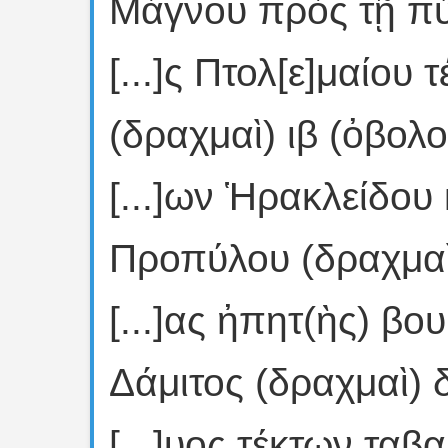
Μάγνου πρὸς τῇ πύ
[...]ς Πτολ[ε]μαίου
(δραχμαὶ) ιβ (ὀβολοὶ
[...]ων Ἡρακλείδου
Προπύλου (δραχμαὶ)
[...]ας ἠπητ(ὴς) βο
Δάμιτος (δραχμαὶ) δ
[...]υος τέκτων ταβα